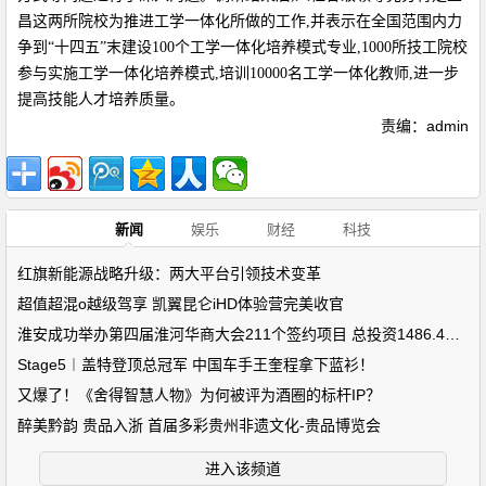
昌这两所院校为推进工学一体化所做的工作,并表示在全国范围内力
争到“十四五”末建设100个工学一体化培养模式专业,1000所技工院校
参与实施工学一体化培养模式,培训10000名工学一体化教师,进一步
提高技能人才培养质量。
责编：admin
新闻
娱乐
财经
科技
红旗新能源战略升级：两大平台引领技术变革
超值超混o越级驾享 凯翼昆仑iHD体验营完美收官
淮安成功举办第四届淮河华商大会211个签约项目 总投资1486.4亿元
Stage5︱盖特登顶总冠军 中国车手王奎程拿下蓝衫！
又爆了！《舍得智慧人物》为何被评为酒圈的标杆IP？
醉美黔韵 贵品入浙 首届多彩贵州非遗文化-贵品博览会
进入该频道