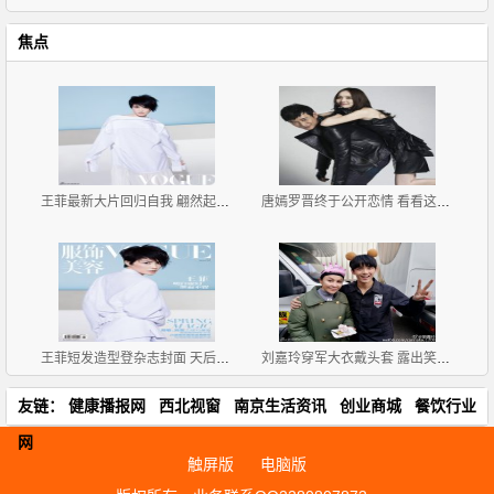
焦点
王菲最新大片回归自我 翩然起舞灵气十足
唐嫣罗晋终于公开恋情 看看这些小细节俩人早就甜似蜜
王菲短发造型登杂志封面 天后告别微博已久终再自拍
刘嘉玲穿军大衣戴头套 露出笑容略显僵硬
友链：
健康播报网
西北视窗
南京生活资讯
创业商城
餐饮行业
网
触屏版
电脑版