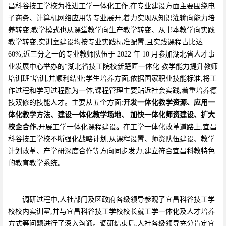
昌科谷技工学校为推进工学一体化工作,在专业建设方面主要围绕电
子商务、计算机网络应用等专业展开,着力实现从知识灌输向能力培
养转变;教学模式也从课堂教学向生产教学转变、从书本教学向实践
教学转变;实训室建设均按专业实践标准配置,且实践课程占比达
60%;近三分之一的专业教师队伍于 2022 年 10 月参加湖北省人才事
业发展中心举办的“湖北省技工院校新楚匠一体化 教学能力提升教师
培训班”培训,并顺利结业;学生培养方面,依据国家职业技能标准,将工
作过程和学习过程融为一体,课程管理主要贴近社会实践,着重培养德
技双修的技能人才。主要从五个方面:
开发一体化教学资源、应用一
体化教学方法、建设一体化教学场地、
加快一体化师资建设、扩大
校企合作,
开展工学一体化课程建设
。
在工学一体化改革道路上,宜昌
科谷技工学校不断强化战略计划,从课程设置、师资队伍建设、教学
计划改革、产学研深度合作等方向同步发力,建立符合宜昌科教特色
的教育教学系统。
调研过程中,人社部门及区政府各级领导参观了宜昌科谷技工学
校校内实训室,并与宜昌科谷技工学校校长就工学一体化及人才培养
方式等问题进行了深入沟通。调研结束后,人社各级领导充分肯定宜