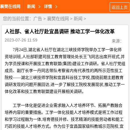
襄樊在线网
新闻
详情
返回上页
您的当前位置：
广告
>
襄樊在线网
>
新闻
>
人社部、省人社厅赴宜昌调研 推动工学一体化改革
2023-07-26 11:59
来源：
7月24日,湖北省人社厅在湖北三峡技师学院举办工学一体化师
资培训班,人社部职建司技工教育管理处处长王飞同志出席开班式,并
为学员授课和开展技工教育联盟(集团)建设工作调研。省人社厅党组
成员、副厅长李一丹同志带队考察省内有代表性的两所示范性技工
院校——湖北三峡技师学院和宜昌科谷技工学校,围绕前期主题教育
调研发现的问题开展回访,进一步了解技工院校发展现状,推动工学一
体化改革和技工教育联盟建设开展相关调研。
工学一体化是促进企业需求融入人才培养环节、拓展产教融合
培养内容的重要措施。工学一体化技能人才培养模式是将工作过程
和学习过程融为一体,培育德技并修、技艺精湛的技能劳动者和能工
巧匠的技能人才培养方式。作为位于宜昌国家级科教城示范院校,宜