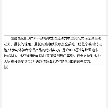
凯翼昆仑iHD作为一款插电式混合动力中型SUV,凭借全系最强
动力、最长的轴距、最长的纯电续航以及全系唯一搭载宁德时代电
池,让参与体验者惊叹产品的绝对实力。昆仑iHD通过与比亚迪宋
ProDM-i、比亚迪唐Pro DM-i等同级别热门车型进行全方位对比,让
大家充分感受到“10万级超值超混SUV”昆仑iHD的领先实力。