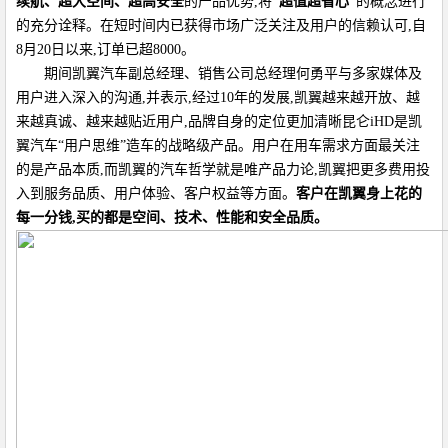
续航、超大空间、超高安全
的产品优势,将
“超值超省心”
的概念进行
的充分诠释。在短时间内已获得市场广泛关注及用户的信赖认可,自
8月20日以来,订单已超8000。
期间凯翼汽车副总经理、销售公司总经理何勇平与多家媒体及
用户进入深入的沟通,并表示,经过10年的发展,凯翼越来越开放、越
来越真诚、越来越贴近用户,品牌自身的定位更加清晰昆仑iHD是凯
翼汽车“用户思维”造车的战略级产品。用户在用车需求方面最关注
的是产品本质,而凯翼的汽车哲学就是唯产品力论,凯翼把更多费用投
入到服务品质、用户体验、客户权益等方面。
客户在凯翼身上花的
每一分钱,买的都是空间、技术、性能和安全品质。