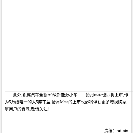
此外,凯翼汽车全新A0级新能源小车——拾月mate也即将上市,作
为5万级唯一的大5座车型,拾月Mate的上市也必将俘获更多增换购家
庭用户的青睐,敬请关注!
责编：admin