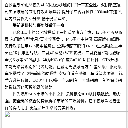
百公里制动距离仅为41.6米,极大地提升了行车安全性。双侧航空复
式夹层玻璃的应用有效阻隔噪音,提升了车内静谧性,100km/h车速下,
车内噪音仅为60分贝,低于竞品车型。
集前沿科技与豪华舒适于一身
昆仑iHD中控台区域搭载了三幅式平底方向盘、12.3英寸液晶仪
表(入门版车型使用7英寸仪表盘)、14.6英寸中控屏(高原版/山峰版/
天行政版使用12.8英中控屏)。全系标配了腾讯TAI4.0生态系统,支持
高德/腾讯地图导航、车载4G网络+WIFI热点、车载微信/腾讯视频/
全民K歌等APP运用、华为HiCar/百度CarLife互联映射、OTA升级、
主副驾语音识别控制等功能。在辅助驾驶系统方面,星空版和银河版
车型搭载了L2级辅助驾驶系统,支持自适应巡航、车道偏离预警、前/
后方碰撞预警、DOW开门预警、主动刹车、并线辅助、车道保持辅
助系统等14项智能驾驶辅助。
作为混动SUV市场的杰作之作,凯翼昆仑iHD以其
续航长、动力
强、安全高
的综合优势赢得了市场的广泛赞誉。它不仅是驾驶者出
行的得力助手,更是品质生活的完美体现。