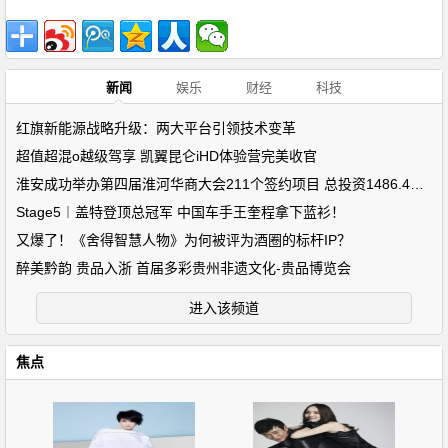
新闻
娱乐
财经
科技
红旗新能源战略升级：两大平台引领技术变革
超值超混o越级驾享 凯翼昆仑iHD体验营完美收官
淮安成功举办第四届淮河华商大会211个签约项目 总投资1486.4亿元
Stage5︱盖特登顶总冠军 中国车手王奎程拿下蓝衫！
又爆了！《舍得智慧人物》为何被评为酒圈的标杆IP？
醉美黔韵 贵品入浙 首届多彩贵州非遗文化-贵品博览会
进入该频道
焦点