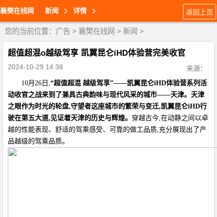
襄樊在线网
新闻
详情
返回上页
您的当前位置：
广告
>
襄樊在线网
>
新闻
>
超值超混o越级驾享 凯翼昆仑iHD体验营完美收官
2024-10-29 14:38
来源：
10月26日,
“超值超混 越级驾享”——凯翼昆仑
iHD
体验营系列活
动收官之战来到了兼具古典韵味与现代风采的城市
——
天津。天津
之眼作为时光的轮盘,守望者这座城市的繁荣与变迁,凯翼昆仑
iHD
行
驶在第五大道,见证着天津的历史与辉煌。
穿越古今,在动静之间以卓
越的性能表现、舒适的驾乘感受、可靠的做工品质,充分展现出了产
品越级的驾乘品质。