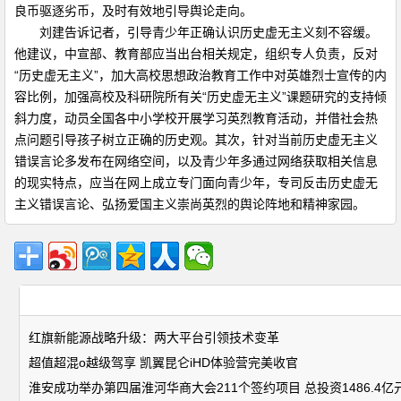
良币驱逐劣币，及时有效地引导舆论走向。
刘建告诉记者，引导青少年正确认识历史虚无主义刻不容缓。
他建议，中宣部、教育部应当出台相关规定，组织专人负责，反对
“历史虚无主义”，加大高校思想政治教育工作中对英雄烈士宣传的内
容比例，加强高校及科研院所有关“历史虚无主义”课题研究的支持倾
斜力度，动员全国各中小学校开展学习英烈教育活动，并借社会热
点问题引导孩子树立正确的历史观。其次，针对当前历史虚无主义
错误言论多发布在网络空间，以及青少年多通过网络获取相关信息
的现实特点，应当在网上成立专门面向青少年，专司反击历史虚无
主义错误言论、弘扬爱国主义崇尚英烈的舆论阵地和精神家园。
红旗新能源战略升级：两大平台引领技术变革
超值超混o越级驾享 凯翼昆仑iHD体验营完美收官
淮安成功举办第四届淮河华商大会211个签约项目 总投资1486.4亿