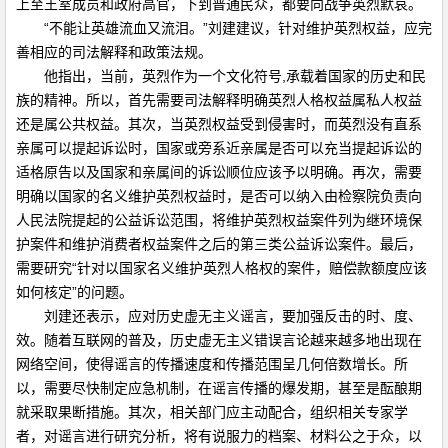
上至王室成员和政府高官，下到普通民众，都要向战争英烈默哀。
“不能让英雄流血又流泪。”刘建建议，针对维护英烈权益，应完
善相应的司法解释和政策法规。
他指出，当前，英烈作为一个文化符号,承载着国家的历史和民
族的精神。所以，首先需要司法解释明确英烈人格权益属私人权益
还是属公共权益。其次，当英烈权益受到侵害时，而英烈没有直系
亲属可以提起诉讼时，国家或旁系近亲属是否可以充当提起诉讼的
适格原告以及国家和亲属间的诉讼顺位应该予以明确。再次，需要
明确以国家的名义维护英烈权益时，是否可以纳入由检察院负责向
人民法院提起的公益诉讼范围，将维护英烈权益案件列为继环境保
护案件和维护消费者权益案件之后的第三类公益诉讼案件。最后，
需要研究“针对以国家名义维护英烈人格权的案件，赔偿款额度应该
如何核定”的问题。
刘建还表示，应对历史虚无主义谣言，要加强反击的时、度、
效。随着互联网的普及，历史虚无主义错误言论越来越多地出现在
网络空间，使得谣言的传播速度和传播范围呈几何倍数增长。所
以，需要尽快制定应急机制，在谣言传播的爆发期，甚至是酝酿期
就采取果断措施。其次，相关部门应主动配合，组织相关专家学
者，对谣言进行研究分析，将有说服力的档案、材料公之于众，以