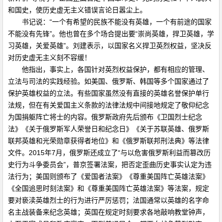
和国史，使历史虚无主义错误言论日嚣尘上。
书记说：“一个有希望的民族不能没有英雄，一个有前途的国家
不能没有先锋”。他也曾在多个场合提出要“崇尚英雄，捍卫英雄，学
习英雄，关爱英雄”。刘建表示，以国家名义捍卫英烈权益，坚决反
对历史虚无主义刻不容缓！
他指出，事实上，各国针对英烈权益保护，都有相应的管理、
立法与司法的实践经验。如美国、俄罗斯、韩国等多个国家通过了
保护英雄权益的立法。有些国家虽然没有直接的英雄名誉保护单行
法规，但在有关爱国主义条款的法律法规中间接地规定了敬仰纪念
为国捐躯阵亡将士的内容。俄罗斯政府先后颁布《卫国烈士纪念
法》《关于俄罗斯军人荣誉日和纪念日》《关于苏联英雄、俄罗斯
联邦英雄和光荣勋章获得者地位》和《俄罗斯联邦刑法典》等法律
文件。2015年7月，俄罗斯还成立了“与以危害俄罗斯利益而篡改历
史行为斗争委员会”，普京签署法案，把否定歪曲历史事实认定为违
法行为；美国则颁布了《爱国者法案》《尊重美国阵亡英雄法案》
《全国追思时刻法案》和《尊重美国阵亡英雄法案》等法案，规定
要对亵渎英雄烈士的行为进行严厉惩罚；法国通常以英雄的名字命
名主战装备来纪念英雄；英国在规定时刻要求各地敲响教堂钟声，