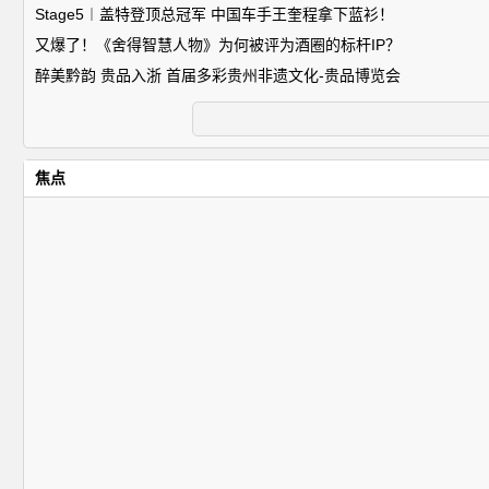
Stage5︱盖特登顶总冠军 中国车手王奎程拿下蓝衫！
又爆了！《舍得智慧人物》为何被评为酒圈的标杆IP？
醉美黔韵 贵品入浙 首届多彩贵州非遗文化-贵品博览会
焦点