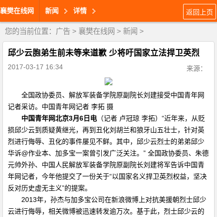
襄樊在线网
新闻
详情
返回上页
您的当前位置：
广告
>
襄樊在线网
>
新闻
>
邱少云胞弟生前未等来道歉 少将吁国家立法捍卫英烈
2017-03-17 16:34
来源：
全国政协委员、解放军装备学院原副院长刘建接受中国青年网
记者采访。中国青年网记者 李拓 摄
中国青年网北京3月6日电
（记者 卢冠琼 李拓）“近年来，从贬
损邱少云到质疑黄继光，再到丑化刘胡兰和狼牙山五壮士，针对英
烈进行侮辱、丑化的事件屡见不鲜。其中，邱少云烈士的弟弟邱少
华诉@作业本、加多宝一案曾引发广泛关注。” 全国政协委员、朱德
元帅外孙、中国人民解放军装备学院原副院长刘建将军告诉中国青
年网记者，今年他提交了一份关于“以国家名义捍卫英烈权益，坚决
反对历史虚无主义”的提案。
2013年，孙杰与加多宝公司在新浪微博上对抗美援朝烈士邱少
云进行侮辱，相关微博被迅速转发逾万次。基于此，烈士邱少云的