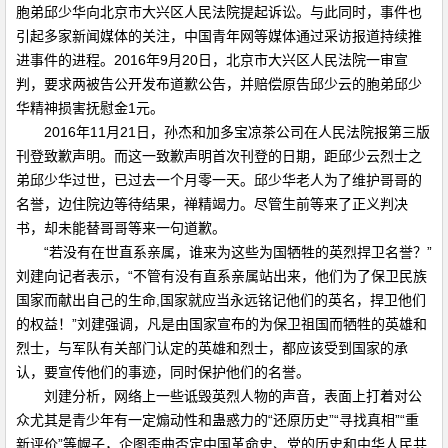
胞弟邱少华向北京市大兴区人民法院提起诉讼。与此同时，事件也
引起多家新闻媒体的关注，中国青年网等媒体通过采访报道持续推
进事件的进程。2016年9月20日，北京市大兴区人民法院一审宣
判，要求两被告公开发布道歉公告，并赔偿原告邱少云的胞弟邱少
华精神损害抚慰金1元。
2016年11月21日，孙杰和加多宝凉茶公司在人民法院报第三版
刊登致歉声明。而这一致歉声明首次刊登的日期，距邱少云烈士之
弟邱少华过世，已过去一个月零一天。邱少华老人为了维护哥哥的
名誉，边住院边等待结果，禅精竭力。尽管生前等来了正义判决
书，却未能替哥哥等来一句道歉。
“若没有在世直系亲属，谁来为这些为国牺牲的英烈捍卫名誉？”
刘建向记者表示，“不管有没有直系亲属站出来，他们为了保卫民族
国家而献出自己的生命,国家就应当永远铭记他们的英名，捍卫他们
的权益！”刘建强调，凡是由国家宣布的为保卫祖国而牺牲的英雄和
烈士，与军队有关部门认定的英雄和烈士，都应该受到国家的承
认，要宣传他们的事迹，同时保护他们的名誉。
刘建分析，网络上一些诋毁英烈人物的声音，表面上打着对公
众尤其是青少年有一定煽动性和蛊惑力的“还原历史”“寻找真相”“重
新评价”等幌子，企图歪曲否定中国革命史、党的历史和中华人民共